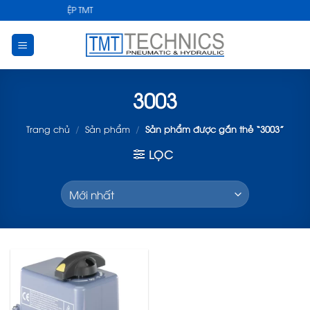
Skip
UẬT CÔNG NGHIỆP TMT
to
content
3003
Trang chủ
/
Sản phẩm
/
Sản phẩm được gắn thẻ “3003”
LỌC