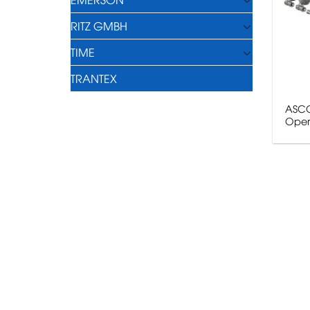
RITZ GMBH
TIME
TRANTEX
ASCO
Oper