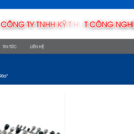
TIN TỨC
LIÊN HỆ
90d”