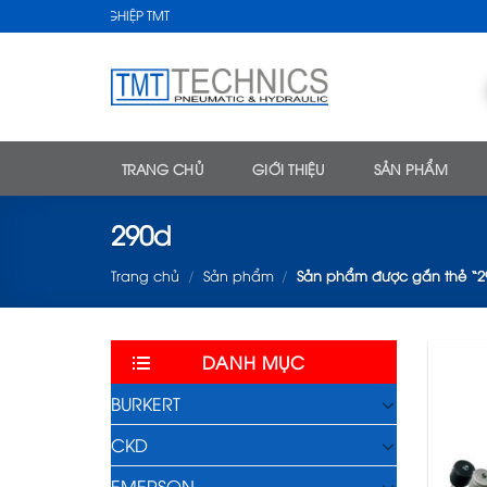
Skip
THUẬT CÔNG NGHIỆP TMT
to
content
TRANG CHỦ
GIỚI THIỆU
SẢN PHẨM
290d
Trang chủ
/
Sản phẩm
/
Sản phẩm được gắn thẻ “2
DANH MỤC
BURKERT
CKD
EMERSON