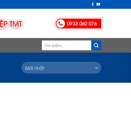
0933 060 076
Tìm
kiếm: