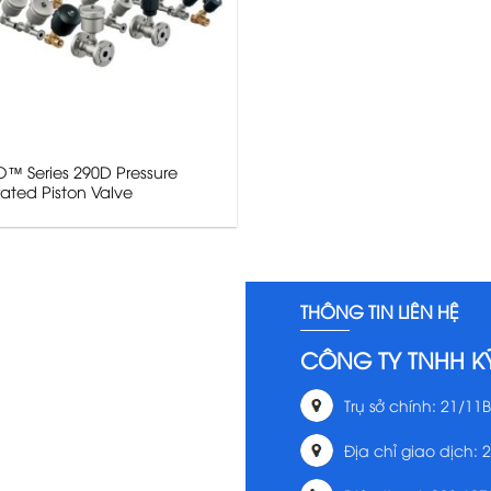
™ Series 290D Pressure
ated Piston Valve
THÔNG TIN LIÊN HỆ
CÔNG TY TNHH K
Trụ sở chính: 21/11B
Địa chỉ giao dịch: 