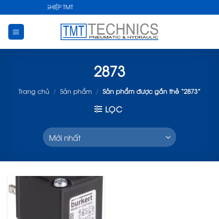
Skip
THUẬT CÔNG NGHIỆP TMT
to
content
2873
Trang chủ
/
Sản phẩm
/
Sản phẩm được gắn thẻ “2873”
LỌC