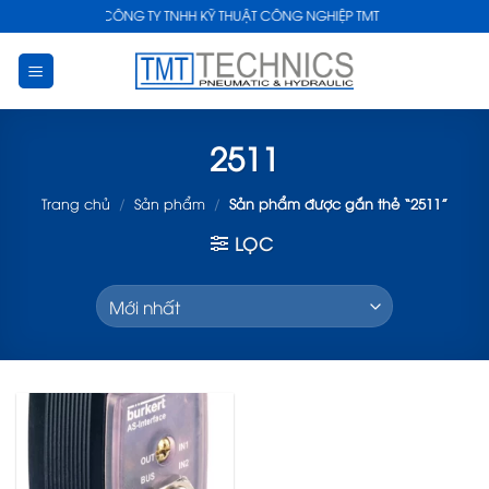
Skip
CÔNG TY TNHH KỸ THUẬT CÔNG NGHIỆP TMT
to
content
2511
Trang chủ
/
Sản phẩm
/
Sản phẩm được gắn thẻ “2511”
LỌC