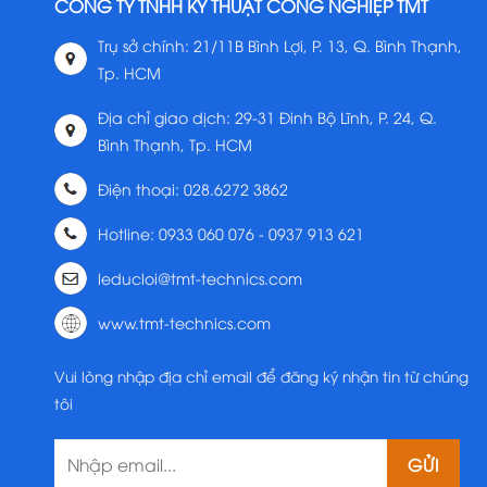
CÔNG TY TNHH KỸ THUẬT CÔNG NGHIỆP TMT
Trụ sở chính: 21/11B Bình Lợi, P. 13, Q. Bình Thạnh,
Tp. HCM
Địa chỉ giao dịch: 29-31 Đinh Bộ Lĩnh, P. 24, Q.
Bình Thạnh, Tp. HCM
Điện thoại: 028.6272 3862
Hotline: 0933 060 076 - 0937 913 621
leducloi@tmt-technics.com
www.tmt-technics.com
Vui lòng nhập địa chỉ email để đăng ký nhận tin từ chúng
tôi